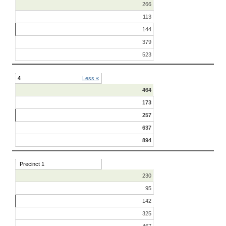
266
113
144
379
523
4
Less «
464
173
257
637
894
Precinct 1
230
95
142
325