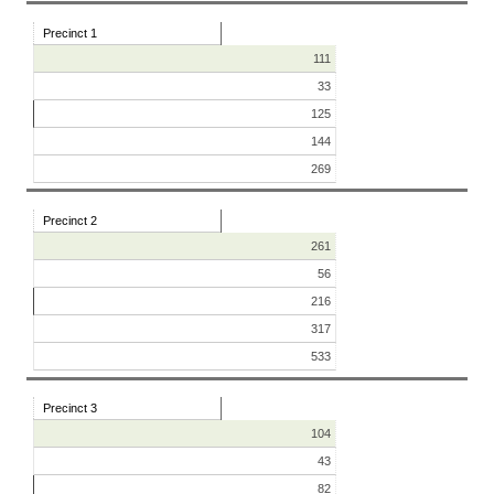
Precinct 1
111
33
125
144
269
Precinct 2
261
56
216
317
533
Precinct 3
104
43
82